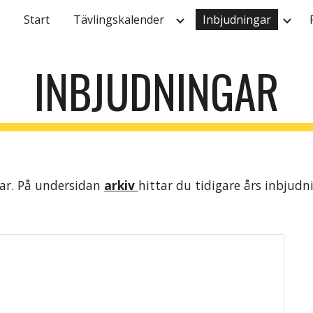
Start
Tävlingskalender
Inbjudningar
ip to main content
Skip to navigat
INBJUDNINGAR
ar. På undersidan 
arkiv 
hittar du tidigare års inbjudn